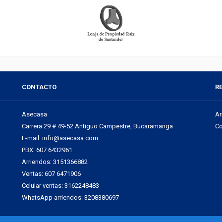
CONTACTO
R
Asecasa
Ar
Carrera 29 # 49-52 Antiguo Campestre, Bucaramanga
Co
E-mail:
info@asecasa.com
PBX: 607 6432961
Arriendos: 3151366882
Ventas: 607 6471906
Celular ventas: 3162248483
WhatsApp arriendos: 3208380697